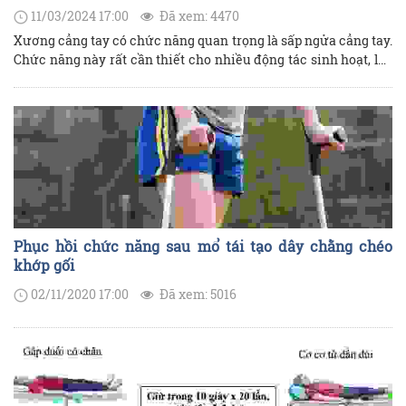
11/03/2024 17:00
Đã xem: 4470
Xương cẳng tay có chức năng quan trọng là sấp ngửa cẳng tay.
Chức năng này rất cần thiết cho nhiều động tác sinh hoạt, lao
động chính xác hằng ngày. Gãy xương cẳng tay là loại gãy hay
gặp ở cả người lớn và trẻ em, chiếm trên 50% tổng số gãy
xương ở trẻ em, có thể do chấn thương trực tiếp hoặc gián
tiếp. Tuỳ thuộc mức độ thương tổn, người bệnh sẽ được điều
trị bằng phương pháp bó bột hay phẫu thuật. Người bệnh sau
một thời gian cố định hầu như rất khó khăn cho sự vận động ở
chỗ tổn thương kèm theo giảm cảm giác, teo cơ.
Phục hồi chức năng sau mổ tái tạo dây chằng chéo
khớp gối
02/11/2020 17:00
Đã xem: 5016