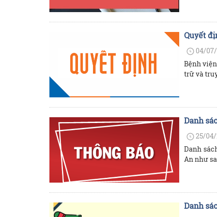
Quyết đị
04/07/
Bệnh viện
trữ và tru
Danh sác
25/04/
Danh sách
An như sa
Danh sác