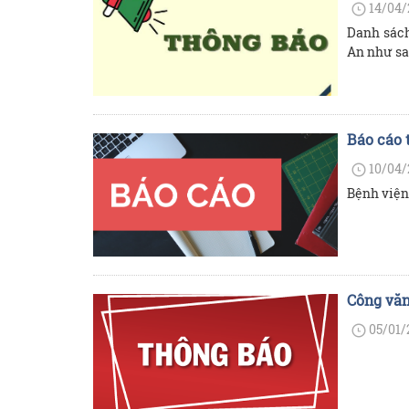
14/04/
Danh sách
An như sa
Báo cáo 
10/04/
Bệnh viện
Công văn
05/01/