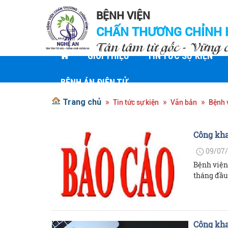
BỆNH VIỆN
CHẤN THƯƠNG CHỈNH 
Tận tâm từ gốc - Vững 
GIỚI THIỆU
TIN TỨC SỰ KIỆN
BỆNH ÁN ĐIỆN TỬ
Trang chủ
Tin tức sự kiện
Văn bản
Bệnh 
Công kha
09/07/
Bệnh viện
tháng đầu
Công kha