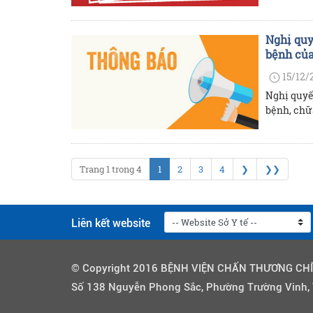
Nghị quy
bệnh của
15/12/
Nghị quyế
bệnh, chữ
Trang 1 trong 4
1
2
3
4
❯
❯❯
Liên kết website
© Copyright 2016 BỆNH VIỆN CHẤN THƯƠNG CH
Số 138 Nguyễn Phong Sắc, Phường Trường Vinh,