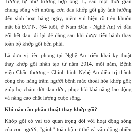
Tương tự như trường hợp ông T., sau một thời gian
chung sống với những cơn đau khớp gối gây ảnh hưởng
đến sinh hoạt hàng ngày, niềm vui hiện rõ trên khuôn
mặt bà Đ.T.N. (64 tuổi, ở Nam Đàn - Nghệ An) vì đầu
gối hết đau, đi lại dễ dàng sau khi được tiến hành thay
toàn bộ khớp gối bên phải.
Là đơn vị tiên phong tại Nghệ An triển khai kỹ thuật
thay khớp gối nhân tạo từ năm 2014, mỗi năm, Bệnh
viện Chấn thương - Chỉnh hình Nghệ An điều trị thành
công cho hàng trăm người bệnh mắc thoái hóa khớp gối;
giúp họ chấm dứt đau đớn, phục hồi khả năng lao động
và nâng cao chất lượng cuộc sống.
Khi nào cần phẫu thuật thay khớp gối?
Khớp gối có vai trò quan trọng đối với hoạt động sống
của con người, “gánh” toàn bộ cơ thể và vận động nhiều