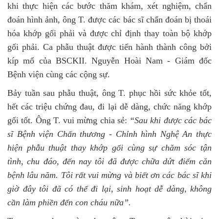
khi thực hiện các bước thăm khám, xét nghiệm, chẩn
đoán hình ảnh, ông T. được các bác sĩ chẩn đoán bị thoái
hóa khớp gối phải và được chỉ định thay toàn bộ khớp
gối phải. Ca phẫu thuật được tiến hành thành công bởi
kíp mổ của BSCKII. Nguyễn Hoài Nam - Giám đốc
Bệnh viện cùng các cộng sự.
Bảy tuần sau phẫu thuật, ông T. phục hồi sức khỏe tốt,
hết các triệu chứng đau, đi lại dễ dàng, chức năng khớp
gối tốt. Ông T. vui mừng chia sẻ:
“Sau khi được các bác
sĩ Bệnh viện Chấn thương - Chỉnh hình Nghệ An thực
hiện phẫu thuật thay khớp gối cùng sự chăm sóc tận
tình, chu đáo, đến nay tôi đã được chữa dứt điểm căn
bệnh lâu năm. Tôi rất vui mừng và biết ơn các bác sĩ khi
giờ đây tôi đã có thể đi lại, sinh hoạt dễ dàng, không
cần làm phiền đến con cháu nữa”.