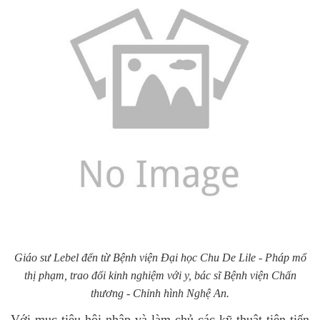
Giáo sư Lebel đến từ Bệnh viện Đại học Chu De Lile - Pháp mổ
thị phạm, trao đổi kinh nghiệm với y, bác sĩ Bệnh viện Chấn
thương - Chỉnh hình Nghệ An.
Với mục tiêu hội nhập và làm chủ các kỹ thuật tiên tiến