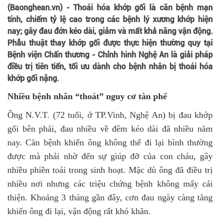
(Baonghean.vn) - Thoái hóa khớp gối là căn bệnh mạn
tính, chiếm tỷ lệ cao trong các bệnh lý xương khớp hiện
nay; gây đau đớn kéo dài, giảm và mất khả năng vận động.
Phẫu thuật thay khớp gối được thực hiện thường quy tại
Bệnh viện Chấn thương - Chỉnh hình Nghệ An là giải pháp
điều trị tiên tiến, tối ưu dành cho bệnh nhân bị thoái hóa
khớp gối nặng.
Nhiều bệnh nhân “thoát” nguy cơ tàn phế
Ông N.V.T. (72 tuổi, ở TP.Vinh, Nghệ An) bị đau khớp
gối bên phải, đau nhiều về đêm kéo dài đã nhiều năm
nay. Căn bệnh khiến ông không thể đi lại bình thường
được mà phải nhờ đến sự giúp đỡ của con cháu, gây
nhiều phiền toái trong sinh hoạt. Mặc dù ông đã điều trị
nhiều nơi nhưng các triệu chứng bệnh không mấy cải
thiện. Khoảng 3 tháng gần đây, cơn đau ngày càng tăng
khiến ông đi lại, vận động rất khó khăn.