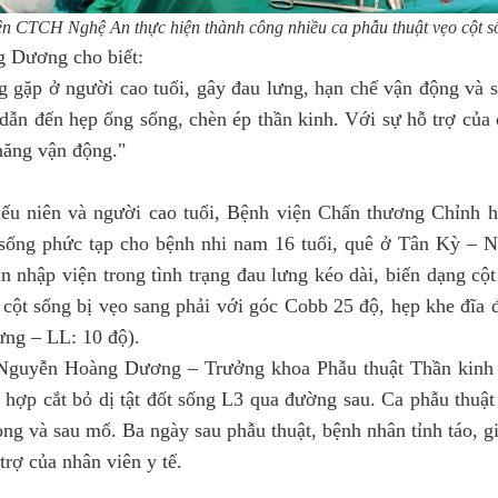
ện CTCH Nghệ An thực hiện thành công nhiều ca phẫu thuật vẹo cột s
g Dương cho biết:
ờng gặp ở người cao tuổi, gây đau lưng, hạn chế vận động và
, dẫn đến hẹp ống sống, chèn ép thần kinh. Với sự hỗ trợ của 
năng vận động."
hiếu niên và người cao tuổi, Bệnh viện Chấn thương Chỉnh 
 sống phức tạp cho bệnh nhi nam 16 tuổi, quê ở Tân Kỳ – N
n nhập viện trong tình trạng đau lưng kéo dài, biến dạng cột
cột sống bị vẹo sang phải với góc Cobb 25 độ, hẹp khe đĩa 
lưng – LL: 10 độ).
Nguyễn Hoàng Dương – Trưởng khoa Phẫu thuật Thần kinh –
 hợp cắt bỏ dị tật đốt sống L3 qua đường sau. Ca phẫu thuật
g và sau mổ. Ba ngày sau phẫu thuật, bệnh nhân tỉnh táo, gi
trợ của nhân viên y tế.