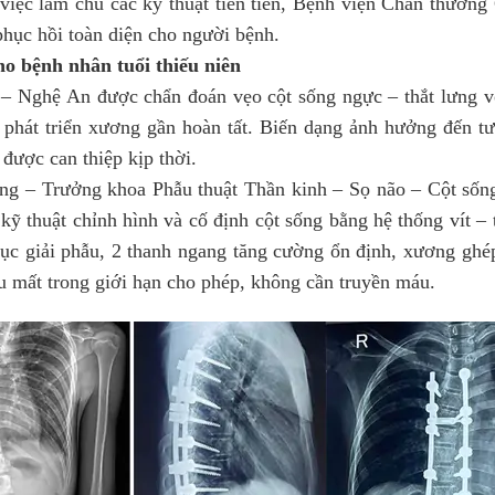
 việc làm chủ các kỹ thuật tiên tiến, Bệnh viện Chấn thương
phục hồi toàn diện cho người bệnh.
ho bệnh nhân tuổi thiếu niên
Nghệ An được chẩn đoán vẹo cột sống ngực – thắt lưng vô c
 phát triển xương gần hoàn tất. Biến dạng ảnh hưởng đến t
được can thiệp kịp thời.
– Trưởng khoa Phẫu thuật Thần kinh – Sọ não – Cột sống tr
kỹ thuật chỉnh hình và cố định cột sống bằng hệ thống vít –
rục giải phẫu, 2 thanh ngang tăng cường ổn định, xương ghé
áu mất trong giới hạn cho phép, không cần truyền máu.