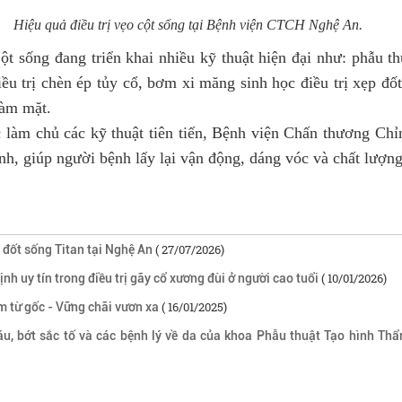
Hiệu quả điều trị vẹo cột sống tại Bệnh viện CTCH Nghệ An.
 sống đang triển khai nhiều kỹ thuật hiện đại như: phẫu th
ều trị chèn ép tủy cổ, bơm xi măng sinh học điều trị xẹp đốt
hàm mặt.
 làm chủ các kỹ thuật tiên tiến, Bệnh viện Chấn thương Chỉ
ình, giúp người bệnh lấy lại vận động, dáng vóc và chất lượn
( 27/07/2026)
n đốt sống Titan tại Nghệ An
( 10/01/2026)
 uy tín trong điều trị gãy cổ xương đùi ở người cao tuổi
( 16/01/2025)
m từ gốc - Vững chãi vươn xa
u, bớt sắc tố và các bệnh lý về da của khoa Phẫu thuật Tạo hình T