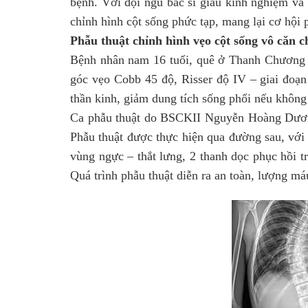
bệnh. Với đội ngũ bác sĩ giàu kinh nghiệm và
chỉnh hình cột sống phức tạp, mang lại cơ hội 
Phẫu thuật chỉnh hình vẹo cột sống vô căn c
Bệnh nhân nam 16 tuổi, quê ở Thanh Chương – 
góc vẹo Cobb 45 độ, Risser độ IV – giai đoạn
thần kinh, giảm dung tích sống phổi nếu không 
Ca phẫu thuật do BSCKII Nguyễn Hoàng Dương 
Phẫu thuật được thực hiện qua đường sau, với 
vùng ngực – thắt lưng, 2 thanh dọc phục hồi t
Quá trình phẫu thuật diễn ra an toàn, lượng m