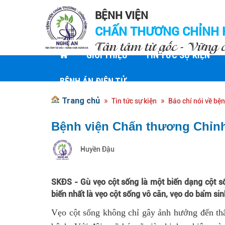
BỆNH VIỆN
CHẤN THƯƠNG CHỈNH 
Tận tâm từ gốc - Vững 
GIỚI THIỆU
TIN TỨC SỰ KIỆN
BỆNH ÁN ĐIỆN TỬ
Trang chủ
Tin tức sự kiện
Báo chí nói về bện
Bệnh viện Chấn thương Chỉnh h
Huyền Đậu
SKĐS - Gù vẹo cột sống là một biến dạng cột số
biến nhất là vẹo cột sống vô căn, vẹo do bẩm sin
Vẹo cột sống không chỉ gây ảnh hưởng đến th