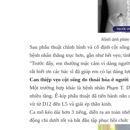
Hình ảnh phim 
Sau phẫu thuật chỉnh hình và cố định cột sốn
bệnh nhân thẳng trục hơn, gần như hết vẹo; tìn
"Trước đây, em thường mặc cảm vì dáng người 
rất biết ơn các bác sĩ đã giúp em có lại dáng l
Can thiệp vẹo cột sống do thoái hóa ở người 
Một trường hợp khác là bệnh nhân Phạm T. D.
nhiều tầng. Ê-kíp phẫu thuật đã tiến hành nắn
vít từ D12 đến L5 và giải ép thần kinh.
Ca mổ kéo dài hơn 3 tiếng, diễn ra an toàn nhờ
động chi dưới tốt và bắt đầu tập phục hồi chức