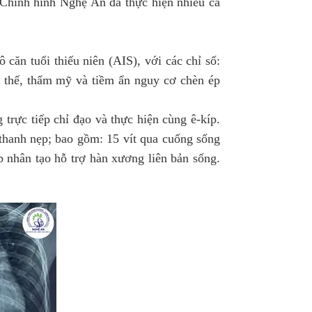
 Chỉnh hình Nghệ An đã thực hiện nhiều ca
ăn tuổi thiếu niên (AIS), với các chỉ số:
ư thế, thẩm mỹ và tiềm ẩn nguy cơ chèn ép
ực tiếp chỉ đạo và thực hiện cùng ê-kíp.
 thanh nẹp; bao gồm: 15 vít qua cuống sống
p nhân tạo hỗ trợ hàn xương liên bản sống.