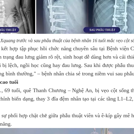
Xquang trước và sau phẫu thuật của bệnh nhân 16 tuổi mắc vẹo cột s
g kết hợp tập phục hồi chức năng chuyên sâu tại Bệnh viện
h trạng đau lưng giảm rõ rệt, sinh hoạt dễ dàng hơn và cải th
bị lệch, ngồi học cũng hay đau lưng. Sau khi được phẫu thuậ
ưng bình thường," – bệnh nhân chia sẻ trong niềm vui sau phẫu
cao tuổi
, 69 tuổi, quê Thanh Chương – Nghệ An, bị vẹo cột sống th
 chỉnh biến dạng, thay 3 đĩa đệm nhân tạo tại các tầng L1–L
 sự phối hợp chặt chẽ giữa phẫu thuật viên và ê-kíp gây mê 
 năng.