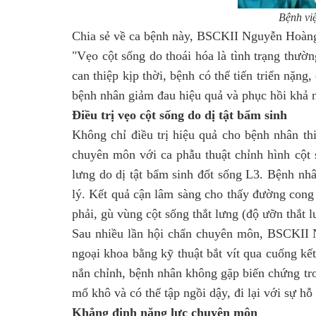
Bệnh vi
Chia sẻ về ca bệnh này, BSCKII Nguyễn Hoàn
"Vẹo cột sống do thoái hóa là tình trạng thư
can thiệp kịp thời, bệnh có thể tiến triển nặng
bệnh nhân giảm đau hiệu quả và phục hồi khả 
Điều trị vẹo cột sống do dị tật bẩm sinh
Không chỉ điều trị hiệu quả cho bệnh nhân t
chuyên môn với ca phẫu thuật chỉnh hình cột
lưng do dị tật bẩm sinh đốt sống L3. Bệnh nhâ
lý. Kết quả cận lâm sàng cho thấy đường cong 
phải, gù vùng cột sống thắt lưng (độ ưỡn thắt 
Sau nhiều lần hội chẩn chuyên môn, BSCKII 
ngoại khoa bằng kỹ thuật bắt vít qua cuống kết
nắn chỉnh, bệnh nhân không gặp biến chứng tron
mổ khô và có thể tập ngồi dậy, đi lại với sự hỗ 
Khẳng định năng lực chuyên môn