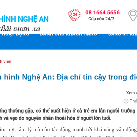
HÌNH NGHỆ AN
chãi vươn xa
HOẠT ĐỘNG
DÀNH CHO KHÁCH HÀNG
ĐĂNG KÝ K
h viện
ình Nghệ An: Địa chỉ tin cậy trong đi
Xem v
Thư
ng thường gặp, có thể xuất hiện ở cả trẻ em lẫn người trưởng 
h và vẹo do nguyên nhân thoái hóa ở người lớn tuổi.
ẩm mỹ, tâm lý mà còn tác động mạnh tới khả năng vận động