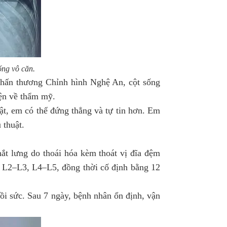
ống vô căn.
 Chấn thương Chỉnh hình Nghệ An, cột sống
iện về thẩm mỹ.
t, em có thể đứng thẳng và tự tin hơn. Em
 thuật.
ắt lưng do thoái hóa kèm thoát vị đĩa đệm
2, L2–L3, L4–L5, đồng thời cố định bằng 12
hồi sức. Sau 7 ngày, bệnh nhân ổn định, vận