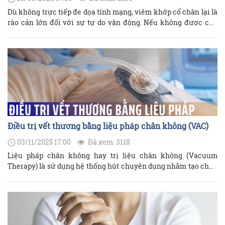
Dù không trực tiếp đe dọa tính mạng, viêm khớp cổ chân lại là
rào cản lớn đối với sự tự do vận động. Nếu không được can
thiệp kịp thời, bệnh có thể dẫn đến những biến chứng phức
tạp và làm suy giảm nghiêm trọng chất lượng sống của người
bệnh.
Điều trị vết thương bằng liệu pháp chân không (VAC)
03/11/2025 17:00
Đã xem: 3118
Liệu pháp chân không hay trị liệu chân không (Vacuum
Therapy) là sử dụng hệ thống hút chuyên dụng nhằm tạo chân
không trong toàn bộ vết thương để loại bỏ dịch ứ đọng, những
mảnh tổ chức hoại tử nhỏ trong vết thương và dịch phù nề ở tổ
chức xung quanh vết thương. Liệu pháp này còn có tên gọi
khác là VAC therapy (VAC: Vacuum assisted closure).