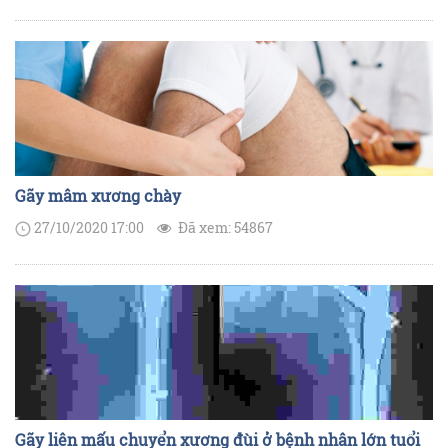
máu từ phía trên xuống phía dưới của chi. Nếu thực hiện garo
không đúng cách có thể làm cả đoạn chi bị hoại tử, phải cắt
bỏ.
Gãy mâm xương chày
27/10/2020 17:00
Đã xem: 54867
Gãy liên mấu chuyển xương đùi ở bệnh nhân lớn tuổi