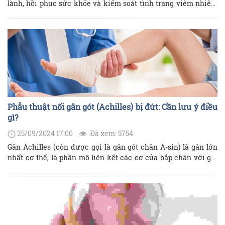
lành, hồi phục sức khỏe và kiểm soát tình trạng viêm nhiễm
sau khi mổ xương. Sau phẫu thuật, nhu cầu dinh dưỡng của
người bệnh tăng lên nhằm bổ sung năng lượng cho quá trình
sửa chữa các mô và xương bị ảnh hưởng. Để đảm bảo quá
trình hồi phục diễn ra nhanh chóng và tránh các tác dụng phụ
không mong muốn, người bệnh cần xây dựng chế độ dinh
dưỡng khoa học, cân bằng và đầy đủ các nhóm chất. Vậy mới
mổ xương xong nên ăn gì để xương nhanh liền hơn?
Phẫu thuật nối gân gót (Achilles) bị đứt: Cần lưu ý điều
gì?
25/09/2024 17:00
Đã xem: 5754
Gân Achilles (còn được gọi là gân gót chân A-sin) là gân lớn
nhất cơ thể, là phần mô liên kết các cơ của bắp chân với gót
chân giúp nâng đỡ bước chân khi đi bộ, chạy nhảy cũng như
thực hiện các sinh hoạt hàng ngày. Không có gân Achiles, con
người sẽ không thể đi lại, chạy nhảy bình thường được. Nếu
gân gót chân bị kéo căng quá mức, nó có thể bị rách (đứt) hoàn
toàn hoặc một phần.