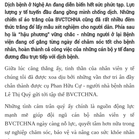
Dịch bệnh ở Nghệ An đang diễn biến hết sức phức tạp. Lực
lượng y tế tuyến đầu đang gồng mình chống dịch. Những
chiến sĩ áo trắng của BVCTCHNA cũng đã rất nhiều đêm
thức trắng để lấy mẫu xét nghiệm cho người dân. Phía sau
họ là “hậu phương” vững chắc - những người ở lại Bệnh
viện đang cố gắng từng ngày để chăm sóc tốt cho bệnh
nhân, hoàn thành cả công việc của những cán bộ y tế đang
đương đầu trực tiếp với dịch bệnh.
Giữa lúc căng thẳng ấy, tinh thần của nhân viên y tế
chúng tôi đã được xoa dịu bởi những vần thơ tri ân đầy
chân thành được cụ Phan Hữu Cự - người nhà bệnh nhân
Lê Thị Quý gửi tới tập thể BVCTCHNA.
Những tình cảm trân quý ấy chính là nguồn động lực
mạnh mẽ giúp đội ngũ cán bộ nhân viên y tế
BVCTCHNA ngày càng nỗ lực, quyết tâm hơn nữa trong
sự nghiệp chăm sóc, bảo vệ và nâng cao sức khỏe nhân