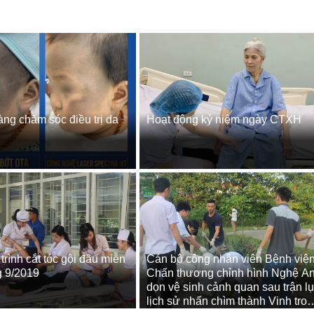
ng chăm sóc điều trị da
Hoạt động kỷ niệm ngày CTXH
rình cắt tóc gội đầu miễn
Cán bộ công nhân viên Bệnh việ
g 9/2019
Chấn thương chỉnh hình Nghệ A
dọn vệ sinh cảnh quan sau trận lụ
lịch sử nhấn chìm thành Vinh tro