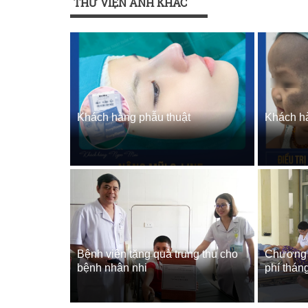
THƯ VIỆN ẢNH KHÁC
Khách hàng phẫu thuật
Khách hà
Bệnh viện tặng quà trung thu cho
Chương t
bệnh nhân nhi
phí thán