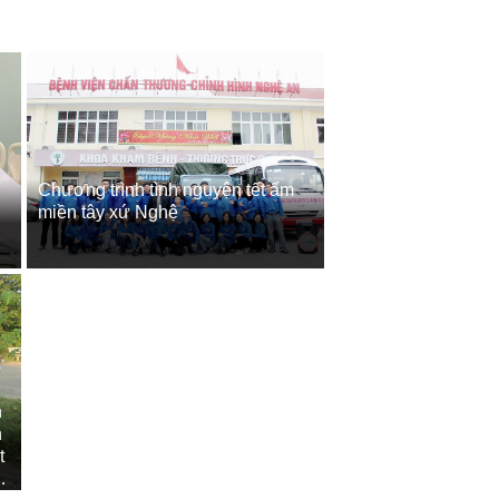
Chương trình tình nguyện tết ấm
miền tây xứ Nghệ
n
n
t
ng