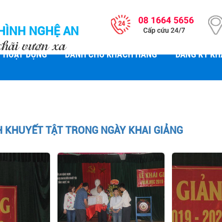
HÌNH NGHỆ AN
chãi vươn xa
HOẠT ĐỘNG
DÀNH CHO KHÁCH HÀNG
ĐĂNG KÝ K
H KHUYẾT TẬT TRONG NGÀY KHAI GIẢNG