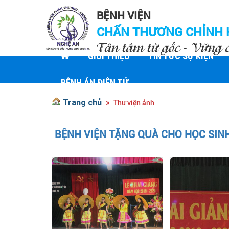
BỆNH VIỆN
CHẤN THƯƠNG CHỈNH 
Tận tâm từ gốc - Vững 
GIỚI THIỆU
TIN TỨC SỰ KIỆN
BỆNH ÁN ĐIỆN TỬ
Trang chủ
Thư viện ảnh
BỆNH VIỆN TẶNG QUÀ CHO HỌC SIN